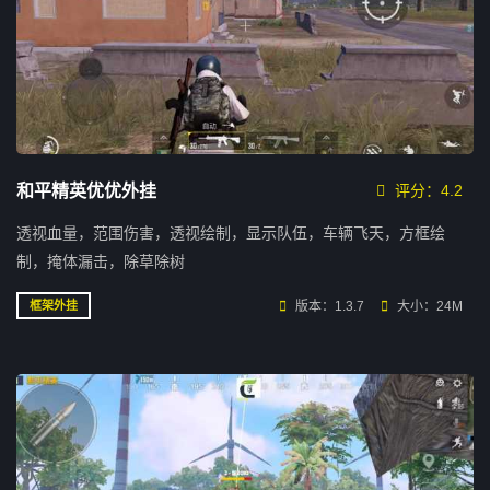
和平精英优优外挂
评分：4.2
透视血量，范围伤害，透视绘制，显示队伍，车辆飞天，方框绘
制，掩体漏击，除草除树
版本：1.3.7
大小：24M
框架外挂