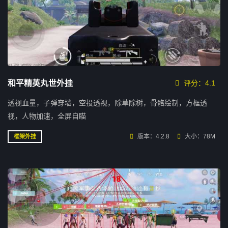
和平精英丸世外挂
评分：4.1
透视血量，子弹穿墙，空投透视，除草除树，骨骼绘制，方框透
视，人物加速，全屏自瞄
版本：4.2.8
大小：78M
框架外挂