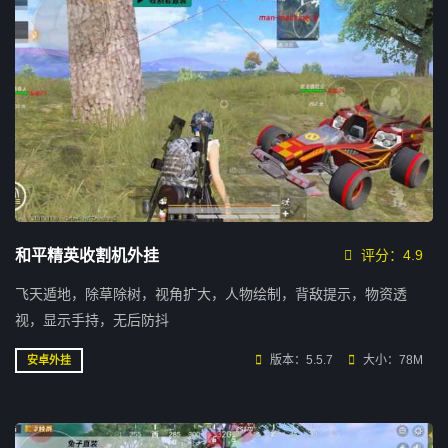
和平精英收割机外挂
评分：4.9
飞天遁地，除草除树，视角扩大，人物绘制，背敌提示，物资透
视，显示手持，无后防抖
版本：5.5.7
大小：78M
安卓外挂