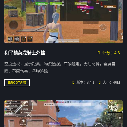
和平精英龙骑士外挂
评分：4.3
空投透视，显示距离，物资透视，车辆遁地，无后防抖，全屏自
瞄，范围伤害，子弹追踪
版本：8.4.1
大小：46M
免ROOT外挂