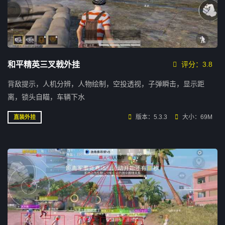
和平精英三叉戟外挂
评分：3.8
背敌提示，人机分辨，人物绘制，空投透视，子弹瞬击，显示距
离，锁头自瞄，车辆下水
版本：5.3.3
大小：69M
直装外挂