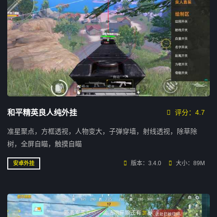
和平精英良人纯外挂
评分：4.7
准星聚点，方框透视，人物变大，子弹穿墙，射线透视，除草除
树，全屏自瞄，触摸自瞄
版本：3.4.0
大小：89M
安卓外挂