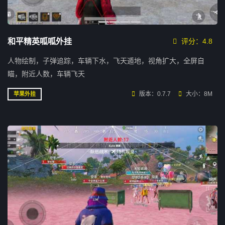
和平精英呱呱外挂
评分：4.8
人物绘制，子弹追踪，车辆下水，飞天遁地，视角扩大，全屏自
瞄，附近人数，车辆飞天
版本：0.7.7
大小：8M
苹果外挂