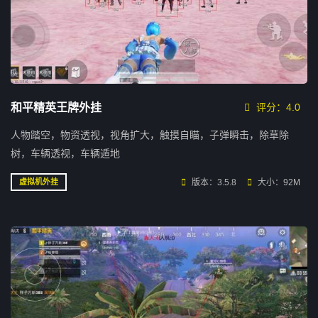
和平精英王牌外挂
评分：4.0
人物踏空，物资透视，视角扩大，触摸自瞄，子弹瞬击，除草除
树，车辆透视，车辆遁地
版本：3.5.8
大小：92M
虚拟机外挂