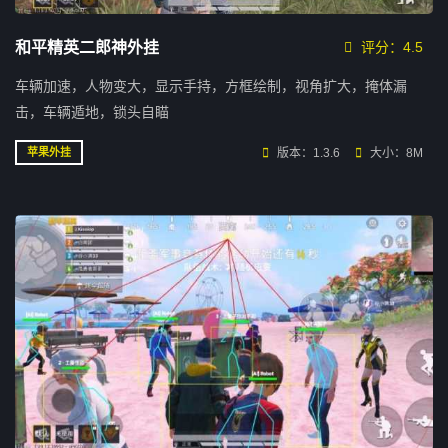
和平精英二郎神外挂
评分：4.5
车辆加速，人物变大，显示手持，方框绘制，视角扩大，掩体漏
击，车辆遁地，锁头自瞄
版本：1.3.6
大小：8M
苹果外挂