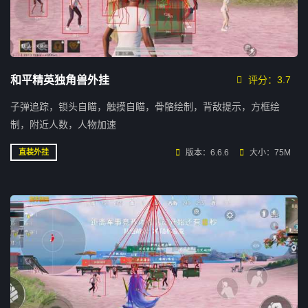
和平精英独角兽外挂
评分：3.7
子弹追踪，锁头自瞄，触摸自瞄，骨骼绘制，背敌提示，方框绘
制，附近人数，人物加速
版本：6.6.6
大小：75M
直装外挂