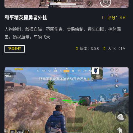
和平精英孤勇者外挂
评分：4.6
人物绘制，触摸自瞄，范围伤害，骨骼绘制，锁头自瞄，掩体漏
击，透视血量，车辆飞天
版本：3.5.8
大小：91M
苹果外挂