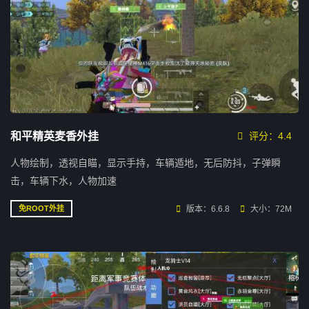
和平精英麦香外挂
评分：4.4
人物绘制，透视自瞄，显示手持，车辆遁地，无后防抖，子弹瞬
击，车辆下水，人物加速
版本：6.6.8
大小：72M
免ROOT外挂