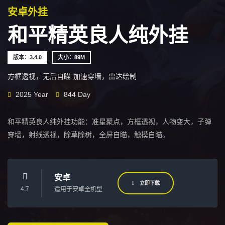
安卓外挂
和平精英良人纯外挂
版本：3.4.0
大小：89M
方框透视，无后自瞄
加速穿墙，雷达绘制
2025 Year
844 Day
和平精英良人纯外挂功能：准星聚点，方框透视，人物变大，子弹
穿墙，射线透视，除草除树，全屏自瞄，触摸自瞄。
安卓
立即下载
4.7
适用于安卓全机型