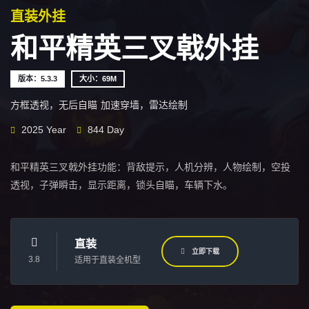
直装外挂
和平精英三叉戟外挂
版本：5.3.3
大小：69M
方框透视，无后自瞄
加速穿墙，雷达绘制
2025 Year
844 Day
和平精英三叉戟外挂功能：背敌提示，人机分辨，人物绘制，空投
透视，子弹瞬击，显示距离，锁头自瞄，车辆下水。
直装
立即下载
3.8
适用于直装全机型