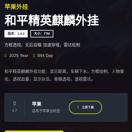
苹果外挂
和平精英麒麟外挂
版本：1.4.2
大小：77M
方框透视，无后自瞄
加速穿墙，雷达绘制
2025 Year
844 Day
和平精英麒麟外挂功能：显示距离，车辆下水，方框绘制，人物美
化，透视血量，显示队伍，骨骼透视，透视雷达。
苹果
立即下载
4.7
适用于苹果全机型