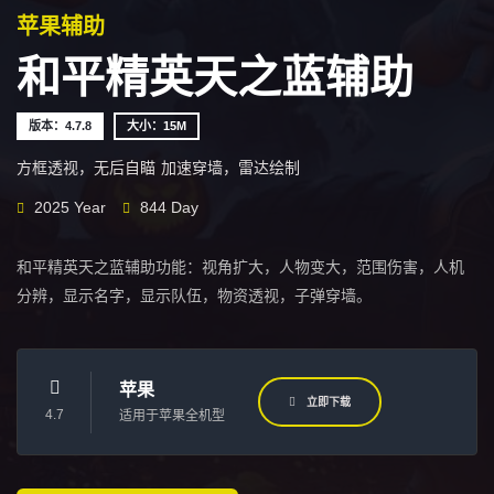
苹果辅助
和平精英天之蓝辅助
版本：4.7.8
大小：15M
方框透视，无后自瞄
加速穿墙，雷达绘制
2025 Year
844 Day
和平精英天之蓝辅助功能：视角扩大，人物变大，范围伤害，人机
分辨，显示名字，显示队伍，物资透视，子弹穿墙。
苹果
立即下载
4.7
适用于苹果全机型