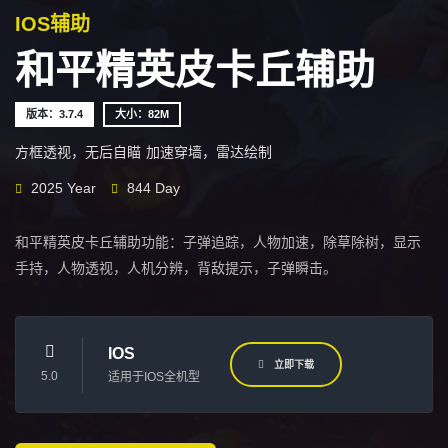
IOS辅助
和平精英皮卡丘辅助
版本：3.7.4
大小：82M
方框透视，无后自瞄
加速穿墙，雷达绘制
2025 Year
844 Day
和平精英皮卡丘辅助功能：子弹追踪，人物加速，除草除树，显示
手持，人物透视，人机分辨，背敌提示，子弹瞬击。
IOS
立即下载
5.0
适用于IOS全机型