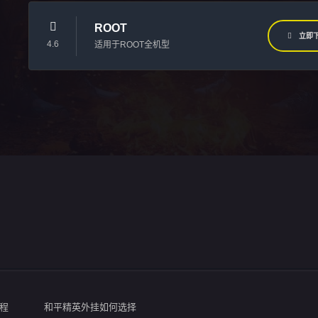
ROOT
立即
4.6
适用于ROOT全机型
程
和平精英外挂如何选择